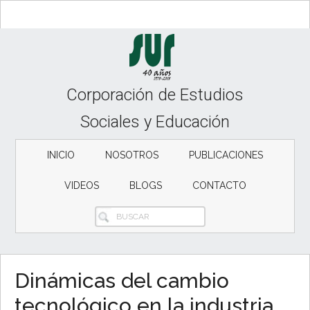
Skip
Skip
to
to
content
secondary
menu
Corporación de Estudios
Sociales y Educación
INICIO
NOSOTROS
PUBLICACIONES
VIDEOS
BLOGS
CONTACTO
BUSCAR
Dinámicas del cambio
tecnológico en la industria