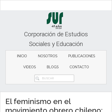
Skip
Skip
to
to
content
secondary
menu
Corporación de Estudios
Sociales y Educación
INICIO
NOSOTROS
PUBLICACIONES
VIDEOS
BLOGS
CONTACTO
BUSCAR
El feminismo en el
movimiento obrero chileno: