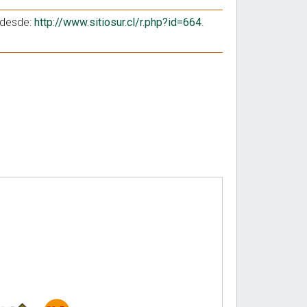
o desde:
http://www.sitiosur.cl/r.php?id=664
.