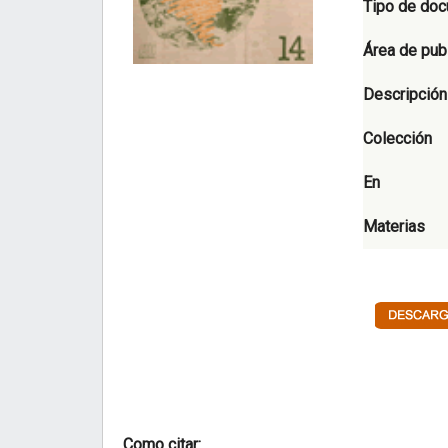
Tipo de do
Área de pub
Descripción
Colección
En
Materias
Como citar: