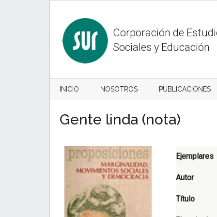
Skip
Skip
to
to
content
secondary
Corporación de Estud
menu
Sociales y Educación
INICIO
NOSOTROS
PUBLICACIONES
Gente linda (nota)
Ejemplares
Autor
Título