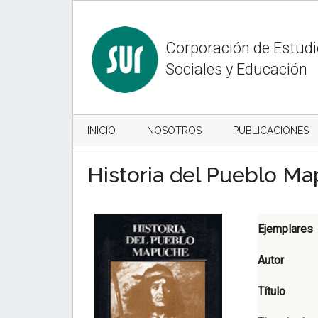
Skip
Skip
to
to
content
secondary
Corporación de Estud
menu
Sociales y Educación
INICIO
NOSOTROS
PUBLICACIONES
Historia del Pueblo Ma
Ejemplares
Autor
Título