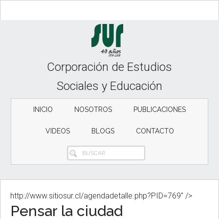
Skip
Skip
to
to
content
secondary
menu
Corporación de Estudios
Sociales y Educación
INICIO
NOSOTROS
PUBLICACIONES
VIDEOS
BLOGS
CONTACTO
BUSCAR
http://www.sitiosur.cl/agendadetalle.php?PID=769" />
Pensar la ciudad