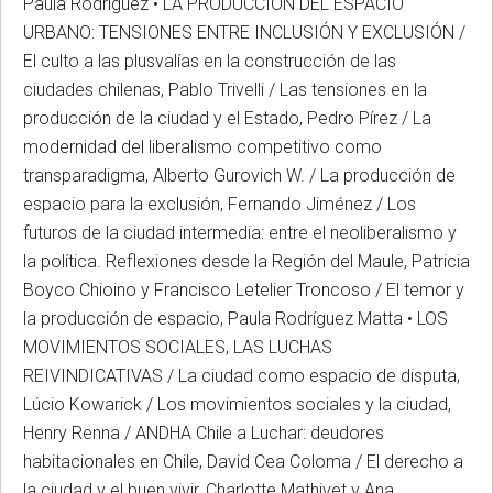
Paula Rodríguez • LA PRODUCCIÓN DEL ESPACIO
URBANO: TENSIONES ENTRE INCLUSIÓN Y EXCLUSIÓN /
El culto a las plusvalías en la construcción de las
ciudades chilenas, Pablo Trivelli / Las tensiones en la
producción de la ciudad y el Estado, Pedro Pírez / La
modernidad del liberalismo competitivo como
transparadigma, Alberto Gurovich W. / La producción de
espacio para la exclusión, Fernando Jiménez / Los
futuros de la ciudad intermedia: entre el neoliberalismo y
la política. Reflexiones desde la Región del Maule, Patricia
Boyco Chioino y Francisco Letelier Troncoso / El temor y
la producción de espacio, Paula Rodríguez Matta • LOS
MOVIMIENTOS SOCIALES, LAS LUCHAS
REIVINDICATIVAS / La ciudad como espacio de disputa,
Lúcio Kowarick / Los movimientos sociales y la ciudad,
Henry Renna / ANDHA Chile a Luchar: deudores
habitacionales en Chile, David Cea Coloma / El derecho a
la ciudad y el buen vivir, Charlotte Mathivet y Ana