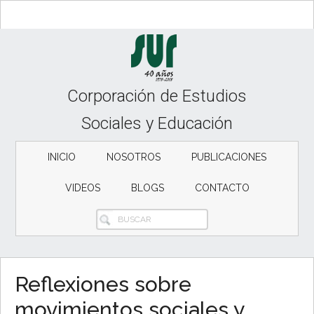
Skip
Skip
to
to
content
secondary
menu
Corporación de Estudios
Sociales y Educación
INICIO
NOSOTROS
PUBLICACIONES
VIDEOS
BLOGS
CONTACTO
BUSCAR
Reflexiones sobre
movimientos sociales y