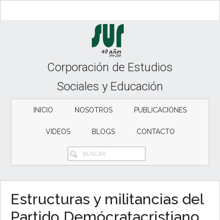
Skip
Skip
to
to
content
secondary
menu
Corporación de Estudios
Sociales y Educación
INICIO
NOSOTROS
PUBLICACIONES
VIDEOS
BLOGS
CONTACTO
BUSCAR
Estructuras y militancias del
Partido Demócratacristiano