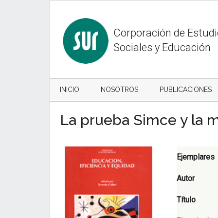
Skip
Skip
to
to
content
secondary
Corporación de Estud
menu
Sociales y Educación
INICIO
NOSOTROS
PUBLICACIONES
La prueba Simce y la m
Ejemplares
Autor
Título