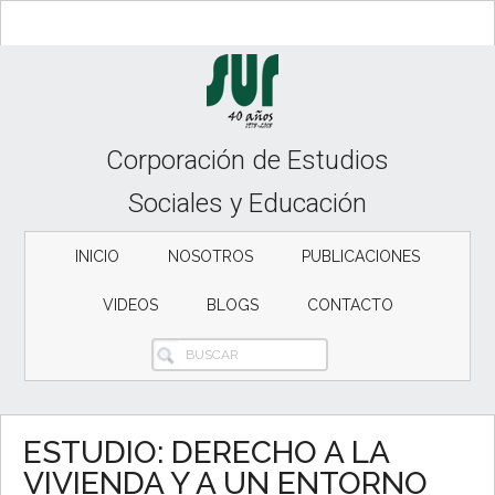
Skip
Skip
Skip
to
to
to
content
secondary
primary
menu
sidebar
Corporación de Estudios
Sociales y Educación
INICIO
NOSOTROS
PUBLICACIONES
VIDEOS
BLOGS
CONTACTO
BUSCAR
ESTUDIO: DERECHO A LA
VIVIENDA Y A UN ENTORNO