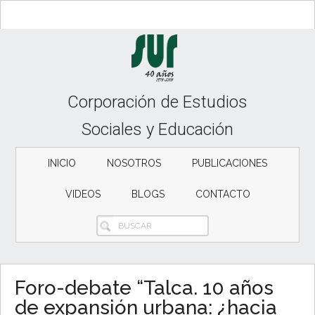
Skip
Skip
Skip
to
to
to
content
secondary
primary
menu
sidebar
Corporación de Estudios
Sociales y Educación
INICIO
NOSOTROS
PUBLICACIONES
VIDEOS
BLOGS
CONTACTO
BUSCAR
Foro-debate “Talca. 10 años
de expansión urbana: ¿hacia