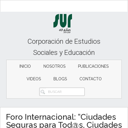
Skip
Skip
Skip
to
to
to
content
secondary
primary
menu
sidebar
Corporación de Estudios
Sociales y Educación
INICIO
NOSOTROS
PUBLICACIONES
VIDEOS
BLOGS
CONTACTO
BUSCAR
Foro Internacional: “Ciudades
Seguras para Tod@s, Ciudades