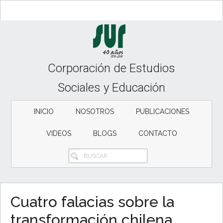
Skip
Skip
to
to
content
secondary
menu
Corporación de Estudios
Sociales y Educación
INICIO
NOSOTROS
PUBLICACIONES
VIDEOS
BLOGS
CONTACTO
BUSCAR
Cuatro falacias sobre la
transformación chilena