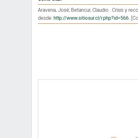
Aravena, José; Betancur, Claudio . Crisis y re
desde:
http://www.sitiosur.cl/r.php?id=566
. [C