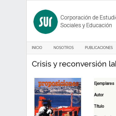
Skip
Skip
to
to
content
secondary
Corporación de Estud
menu
Sociales y Educación
INICIO
NOSOTROS
PUBLICACIONES
Crisis y reconversión l
Ejemplares
Autor
Título