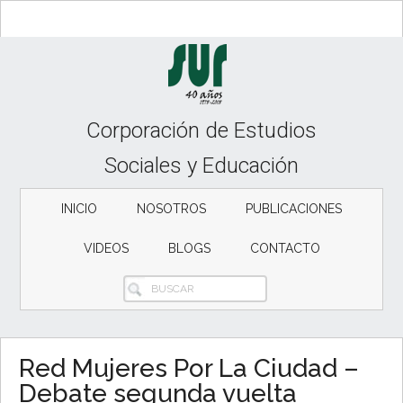
Skip
Skip
Skip
to
to
to
content
secondary
primary
menu
sidebar
Corporación de Estudios
Sociales y Educación
INICIO
NOSOTROS
PUBLICACIONES
VIDEOS
BLOGS
CONTACTO
BUSCAR
Red Mujeres Por La Ciudad –
Debate segunda vuelta