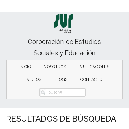
Skip
Skip
to
to
content
secondary
menu
Corporación de Estudios
Sociales y Educación
INICIO
NOSOTROS
PUBLICACIONES
VIDEOS
BLOGS
CONTACTO
BUSCAR
RESULTADOS DE BÚSQUEDA