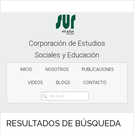
Skip
Skip
to
to
content
secondary
menu
Corporación de Estudios
Sociales y Educación
INICIO
NOSOTROS
PUBLICACIONES
VIDEOS
BLOGS
CONTACTO
BUSCAR
RESULTADOS DE BÚSQUEDA