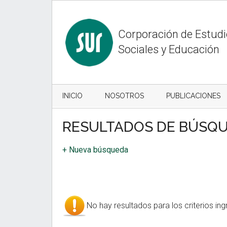
Skip
Skip
to
to
content
secondary
Corporación de Estud
menu
Sociales y Educación
INICIO
NOSOTROS
PUBLICACIONES
RESULTADOS DE BÚSQ
+ Nueva búsqueda
No hay resultados para los criterios ing