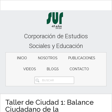
Skip
Skip
Skip
to
to
to
content
secondary
primary
menu
sidebar
Corporación de Estudios
Sociales y Educación
INICIO
NOSOTROS
PUBLICACIONES
VIDEOS
BLOGS
CONTACTO
BUSCAR
Taller de Ciudad 1: Balance
Ciudadano de la