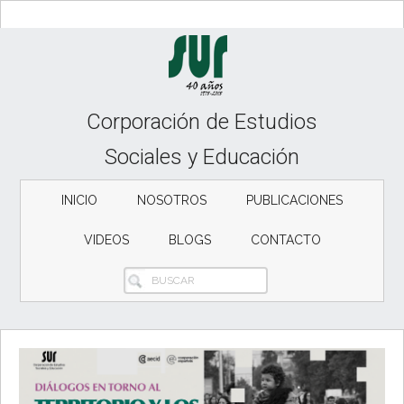
Skip
Skip
Skip
to
to
to
content
secondary
primary
menu
sidebar
Corporación de Estudios
Sociales y Educación
INICIO
NOSOTROS
PUBLICACIONES
VIDEOS
BLOGS
CONTACTO
BUSCAR
Main
Content