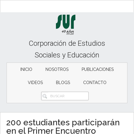
Skip
Skip
Skip
to
to
to
content
secondary
primary
menu
sidebar
Corporación de Estudios
Sociales y Educación
INICIO
NOSOTROS
PUBLICACIONES
VIDEOS
BLOGS
CONTACTO
BUSCAR
200 estudiantes participarán
en el Primer Encuentro