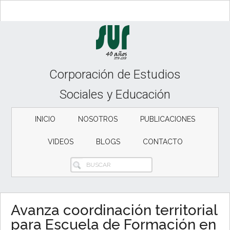
Skip
Skip
Skip
to
to
to
content
secondary
primary
menu
sidebar
Corporación de Estudios
Sociales y Educación
INICIO
NOSOTROS
PUBLICACIONES
VIDEOS
BLOGS
CONTACTO
BUSCAR
Avanza coordinación territorial
para Escuela de Formación en