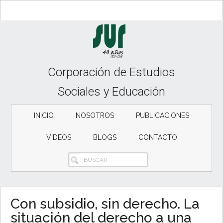
Skip
Skip
to
to
content
secondary
menu
Corporación de Estudios
Sociales y Educación
INICIO
NOSOTROS
PUBLICACIONES
VIDEOS
BLOGS
CONTACTO
BUSCAR
Con subsidio, sin derecho. La
situación del derecho a una