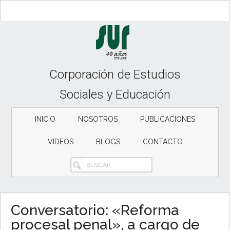
Skip
Skip
Skip
to
to
to
content
secondary
primary
menu
sidebar
Corporación de Estudios
Sociales y Educación
INICIO
NOSOTROS
PUBLICACIONES
VIDEOS
BLOGS
CONTACTO
BUSCAR
Conversatorio: «Reforma
procesal penal», a cargo de