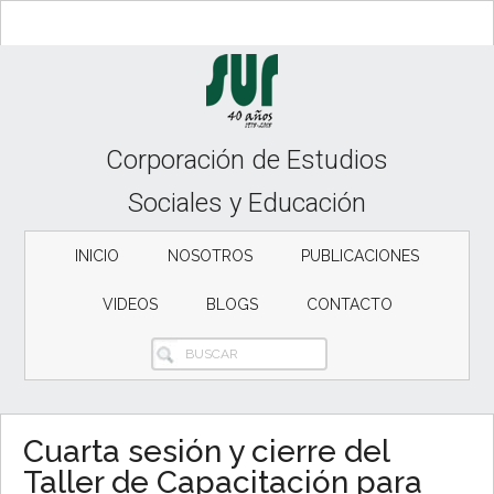
Skip
Skip
Skip
to
to
to
content
secondary
primary
menu
sidebar
Corporación de Estudios
Sociales y Educación
INICIO
NOSOTROS
PUBLICACIONES
VIDEOS
BLOGS
CONTACTO
BUSCAR
Cuarta sesión y cierre del
Taller de Capacitación para