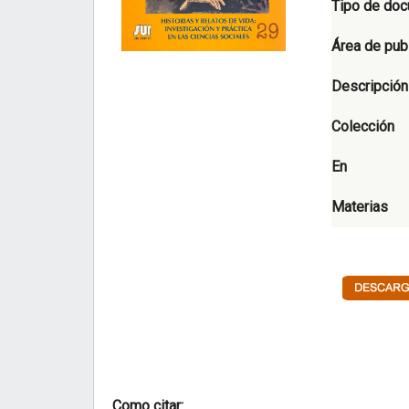
Tipo de do
Área de pub
Descripción
Colección
En
Materias
Como citar: