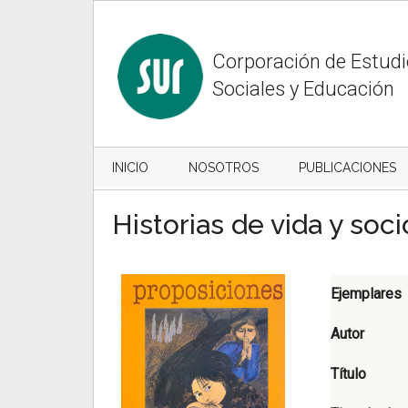
Skip
Skip
to
to
content
secondary
Corporación de Estud
menu
Sociales y Educación
INICIO
NOSOTROS
PUBLICACIONES
Historias de vida y soci
Ejemplares
Autor
Título