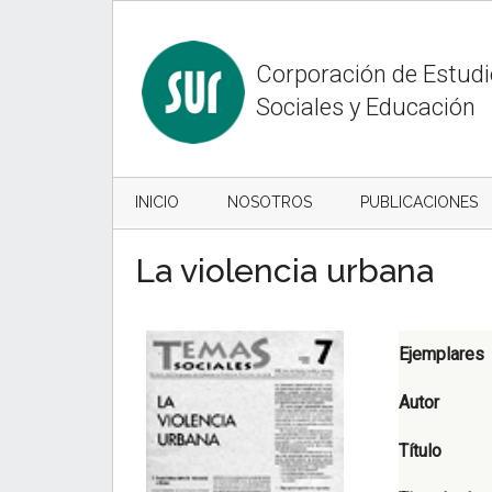
Skip
Skip
to
to
content
secondary
Corporación de Estud
menu
Sociales y Educación
INICIO
NOSOTROS
PUBLICACIONES
La violencia urbana
Ejemplares
Autor
Título