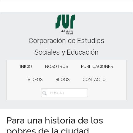
Skip
Skip
to
to
content
secondary
menu
Corporación de Estudios
Sociales y Educación
INICIO
NOSOTROS
PUBLICACIONES
VIDEOS
BLOGS
CONTACTO
BUSCAR
Para una historia de los
pobres de la ciudad