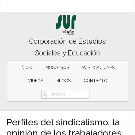
Skip
Skip
to
to
content
secondary
menu
Corporación de Estudios
Sociales y Educación
INICIO
NOSOTROS
PUBLICACIONES
VIDEOS
BLOGS
CONTACTO
BUSCAR
Perfiles del sindicalismo, la
opinión de los trabajadores