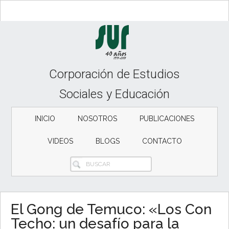
Skip
Skip
Skip
to
to
to
content
secondary
primary
menu
sidebar
Corporación de Estudios
Sociales y Educación
INICIO
NOSOTROS
PUBLICACIONES
VIDEOS
BLOGS
CONTACTO
BUSCAR
El Gong de Temuco: «Los Con
Techo: un desafío para la