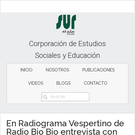
Skip
Skip
Skip
to
to
to
content
secondary
primary
menu
sidebar
Corporación de Estudios
Sociales y Educación
INICIO
NOSOTROS
PUBLICACIONES
VIDEOS
BLOGS
CONTACTO
BUSCAR
En Radiograma Vespertino de
Radio Bio Bio entrevista con