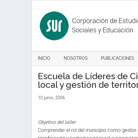
Skip
Skip
Skip
to
to
to
content
secondary
primary
Corporación de Estud
menu
sidebar
Sociales y Educación
INICIO
NOSOTROS
PUBLICACIONES
Escuela de Líderes de Ci
local y gestión de territo
10 junio, 2006
Objetivo del taller
Comprender el rol del municipio como gestor 