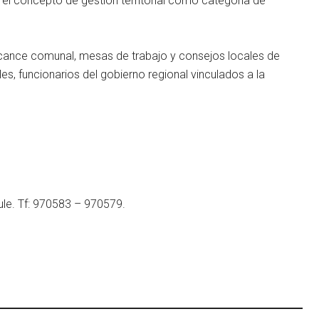
r el concepto de gestión territorial como categoría de
alcance comunal, mesas de trabajo y consejos locales de
es, funcionarios del gobierno regional vinculados a la
ule. Tf: 970583 – 970579.