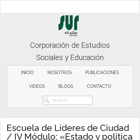
Skip
Skip
Skip
to
to
to
content
secondary
primary
menu
sidebar
Corporación de Estudios
Sociales y Educación
INICIO
NOSOTROS
PUBLICACIONES
VIDEOS
BLOGS
CONTACTO
BUSCAR
Escuela de Líderes de Ciudad
/ IV Módulo: «Estado y política