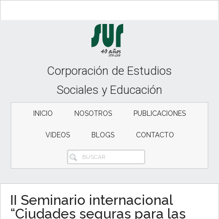
Skip
Skip
Skip
to
to
to
content
secondary
primary
menu
sidebar
Corporación de Estudios
Sociales y Educación
INICIO
NOSOTROS
PUBLICACIONES
VIDEOS
BLOGS
CONTACTO
BUSCAR
II Seminario internacional
“Ciudades seguras para las