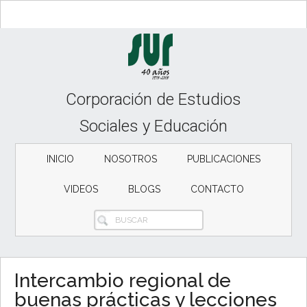
Skip
Skip
Skip
to
to
to
content
secondary
primary
menu
sidebar
Corporación de Estudios
Sociales y Educación
INICIO
NOSOTROS
PUBLICACIONES
VIDEOS
BLOGS
CONTACTO
BUSCAR
Intercambio regional de
buenas prácticas y lecciones