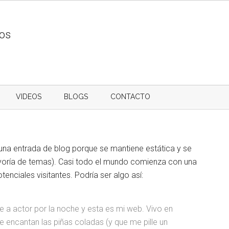
ios
VIDEOS
BLOGS
CONTACTO
 una entrada de blog porque se mantiene estática y se
ayoría de temas). Casi todo el mundo comienza con una
enciales visitantes. Podría ser algo así:
te a actor por la noche y esta es mi web. Vivo en
 encantan las piñas coladas (y que me pille un