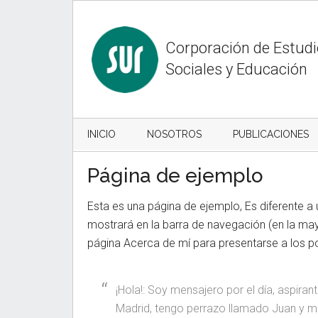
Skip
Skip
Skip
to
to
to
content
secondary
primary
Corporación de Estud
menu
sidebar
Sociales y Educación
INICIO
NOSOTROS
PUBLICACIONES
Página de ejemplo
Esta es una página de ejemplo, Es diferente a
mostrará en la barra de navegación (en la m
página Acerca de mí para presentarse a los pot
¡Hola!: Soy mensajero por el día, aspiran
Madrid, tengo perrazo llamado Juan y me