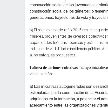
construcción social de las juventudes;
territo
construcción social de los
géneros: lo femenin
generaciones; trayectorias de vida y trayector
b)
El nivel avanzado (año 2015) es u
n segundo
mujeres
, provenientes
de
diversos colectivos y
capacidades teóricas, técnicas y prácticas me
trabajos de visibilidad e incidencia pública. A
a los enfoques propuestos.
La
línea de acciones colectivas
incluye iniciativ
visibilización.
a) Las iniciativas autogeneradas son desarroll
estimuladas por la coordinación de la Escuel
adquiridos en la formación, a potenciar el trab
acercamiento entre las organizaciones y terri