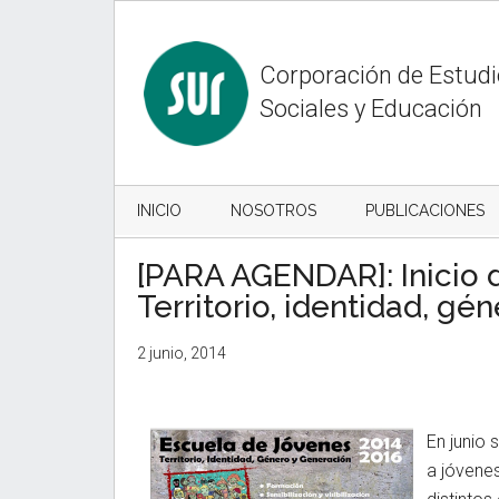
Skip
Skip
Skip
to
to
to
content
secondary
primary
Corporación de Estud
menu
sidebar
Sociales y Educación
INICIO
NOSOTROS
PUBLICACIONES
[PARA AGENDAR]: Inicio 
Territorio, identidad, gé
2 junio, 2014
En junio 
a jóvene