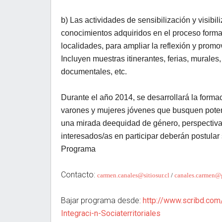
b) Las actividades de sensibilización y visibi
conocimientos adquiridos en el proceso format
localidades, para ampliar la reflexión y promo
Incluyen muestras itinerantes, ferias, murales
documentales, etc.
Durante
el año 2014, se desarrollará la formaci
varones y mujeres jóvenes que busquen potenci
una mirada
de
equidad de género, perspectiva g
interesados/as en participar deberán postular 
Programa
Contacto:
carmen.canales@sitiosur.cl
/
canales.carmen@
Bajar programa desde:
http://www.scribd.co
Integraci-n-Sociaterritoriales