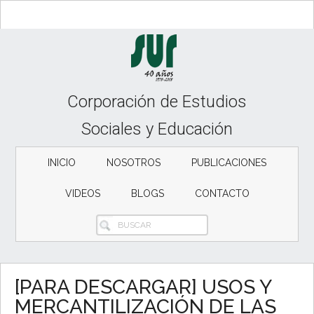
Skip
Skip
Skip
to
to
to
content
secondary
primary
menu
sidebar
Corporación de Estudios
Sociales y Educación
INICIO
NOSOTROS
PUBLICACIONES
VIDEOS
BLOGS
CONTACTO
BUSCAR
[PARA DESCARGAR] USOS Y
MERCANTILIZACIÓN DE LAS