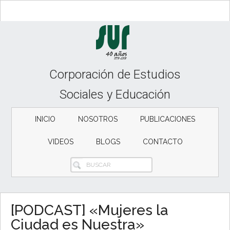
Skip
Skip
Skip
to
to
to
content
secondary
primary
menu
sidebar
Corporación de Estudios
Sociales y Educación
INICIO
NOSOTROS
PUBLICACIONES
VIDEOS
BLOGS
CONTACTO
BUSCAR
[PODCAST] «Mujeres la
Ciudad es Nuestra»