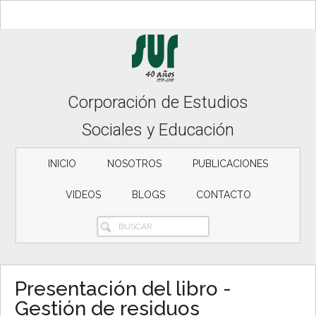
Skip
Skip
Skip
to
to
to
content
secondary
primary
menu
sidebar
Corporación de Estudios
Sociales y Educación
INICIO
NOSOTROS
PUBLICACIONES
VIDEOS
BLOGS
CONTACTO
BUSCAR
Presentación del libro -
Gestión de residuos