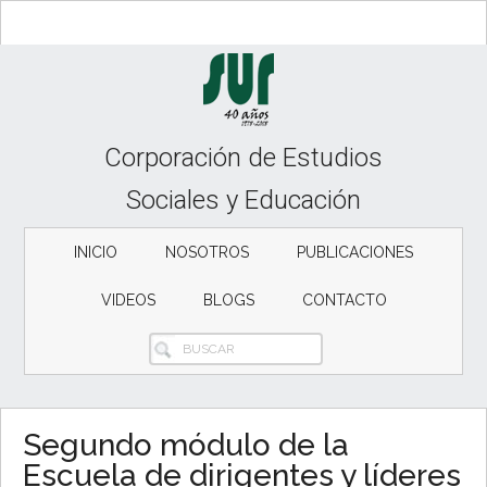
Skip
Skip
Skip
to
to
to
content
secondary
primary
menu
sidebar
Corporación de Estudios
Sociales y Educación
INICIO
NOSOTROS
PUBLICACIONES
VIDEOS
BLOGS
CONTACTO
BUSCAR
Segundo módulo de la
Escuela de dirigentes y líderes