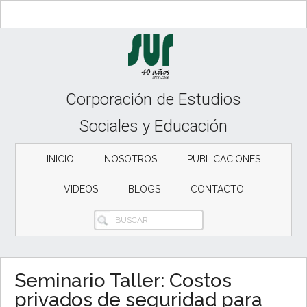
Skip
Skip
Skip
to
to
to
content
secondary
primary
menu
sidebar
Corporación de Estudios
Sociales y Educación
INICIO
NOSOTROS
PUBLICACIONES
VIDEOS
BLOGS
CONTACTO
BUSCAR
Seminario Taller: Costos
privados de seguridad para