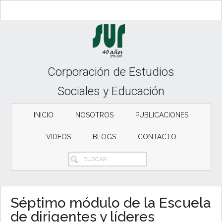
Skip
Skip
Skip
to
to
to
content
secondary
primary
menu
sidebar
Corporación de Estudios
Sociales y Educación
INICIO
NOSOTROS
PUBLICACIONES
VIDEOS
BLOGS
CONTACTO
BUSCAR
Séptimo módulo de la Escuela
de dirigentes y líderes