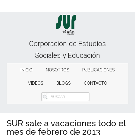
Skip
Skip
Skip
to
to
to
content
secondary
primary
menu
sidebar
Corporación de Estudios
Sociales y Educación
INICIO
NOSOTROS
PUBLICACIONES
VIDEOS
BLOGS
CONTACTO
BUSCAR
SUR sale a vacaciones todo el
mes de febrero de 2013