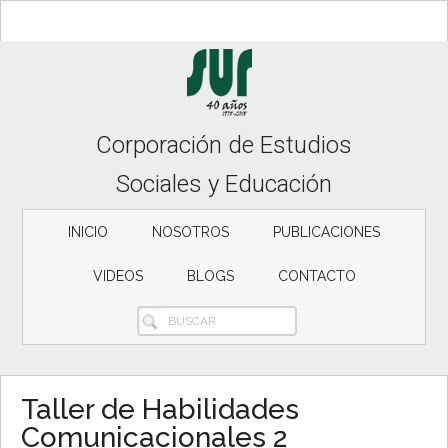
Skip
Skip
Skip
to
to
to
content
secondary
primary
menu
sidebar
Corporación de Estudios
Sociales y Educación
INICIO
NOSOTROS
PUBLICACIONES
VIDEOS
BLOGS
CONTACTO
BUSCAR
Taller de Habilidades
Comunicacionales 2