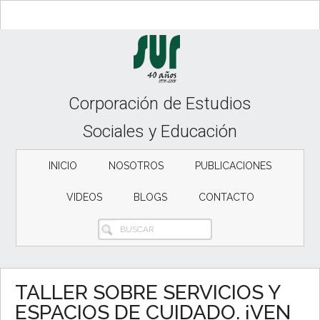
Skip
Skip
Skip
to
to
to
content
secondary
primary
menu
sidebar
Corporación de Estudios
Sociales y Educación
INICIO
NOSOTROS
PUBLICACIONES
VIDEOS
BLOGS
CONTACTO
BUSCAR
TALLER SOBRE SERVICIOS Y
ESPACIOS DE CUIDADO. ¡VEN