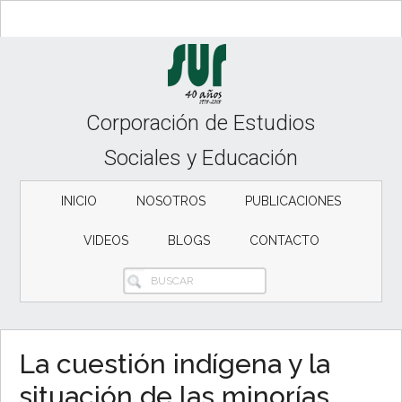
Skip
Skip
to
to
content
secondary
menu
Corporación de Estudios
Sociales y Educación
INICIO
NOSOTROS
PUBLICACIONES
VIDEOS
BLOGS
CONTACTO
BUSCAR
La cuestión indígena y la
situación de las minorías