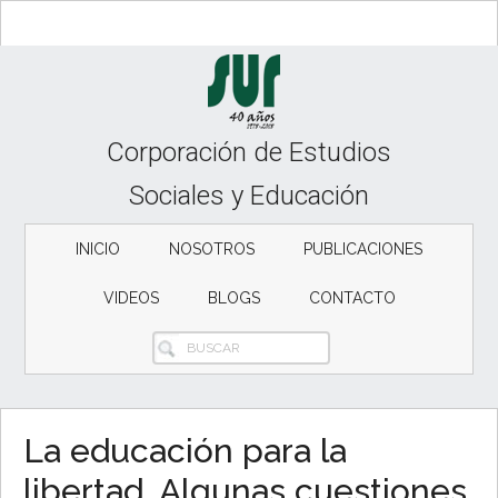
Skip
Skip
to
to
content
secondary
menu
Corporación de Estudios
Sociales y Educación
INICIO
NOSOTROS
PUBLICACIONES
VIDEOS
BLOGS
CONTACTO
BUSCAR
La educación para la
libertad. Algunas cuestiones