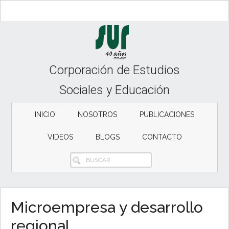
Skip
Skip
to
to
content
secondary
menu
Corporación de Estudios
Sociales y Educación
INICIO
NOSOTROS
PUBLICACIONES
VIDEOS
BLOGS
CONTACTO
BUSCAR
Microempresa y desarrollo
regional