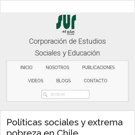
Skip
Skip
to
to
content
secondary
menu
Corporación de Estudios
Sociales y Educación
INICIO
NOSOTROS
PUBLICACIONES
VIDEOS
BLOGS
CONTACTO
BUSCAR
Políticas sociales y extrema
pobreza en Chile