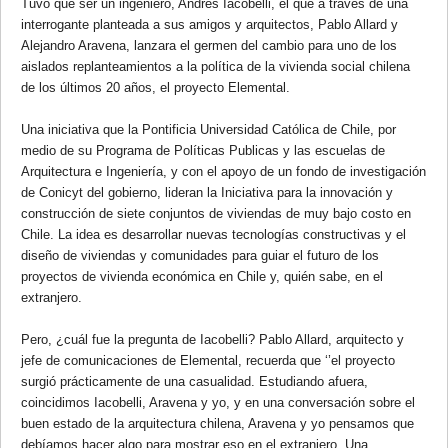
Tuvo que ser un ingeniero, Andrés Iacobelli, el que a través de una
interrogante planteada a sus amigos y arquitectos, Pablo Allard y
Alejandro Aravena, lanzara el germen del cambio para uno de los
aislados replanteamientos a la política de la vivienda social chilena
de los últimos 20 años, el proyecto Elemental.
Una iniciativa que la Pontificia Universidad Católica de Chile, por
medio de su Programa de Políticas Publicas y las escuelas de
Arquitectura e Ingeniería, y con el apoyo de un fondo de investigación
de Conicyt del gobierno, lideran la Iniciativa para la innovación y
construcción de siete conjuntos de viviendas de muy bajo costo en
Chile. La idea es desarrollar nuevas tecnologías constructivas y el
diseño de viviendas y comunidades para guiar el futuro de los
proyectos de vivienda económica en Chile y, quién sabe, en el
extranjero.
Pero, ¿cuál fue la pregunta de Iacobelli? Pablo Allard, arquitecto y
jefe de comunicaciones de Elemental, recuerda que ‘’el proyecto
surgió prácticamente de una casualidad. Estudiando afuera,
coincidimos Iacobelli, Aravena y yo, y en una conversación sobre el
buen estado de la arquitectura chilena, Aravena y yo pensamos que
debíamos hacer algo para mostrar eso en el extranjero. Una