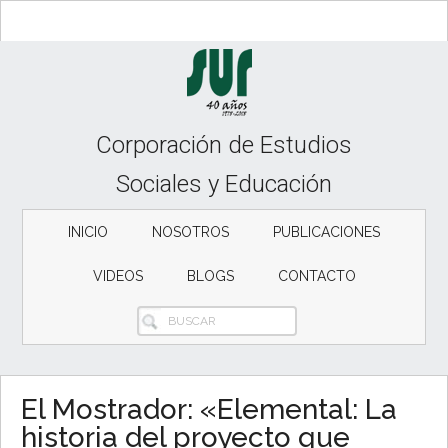
Skip
Skip
Skip
to
to
to
content
secondary
primary
menu
sidebar
Corporación de Estudios
Sociales y Educación
INICIO
NOSOTROS
PUBLICACIONES
VIDEOS
BLOGS
CONTACTO
BUSCAR
El Mostrador: «Elemental: La
historia del proyecto que